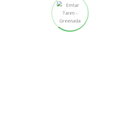
Pazartesi – Cuma:
07.00am – 17.00pm
Cumartesi – Pazar:
07.30am – 17.30pm
Öğlen arası 12.00pm – 13.30pm
Bu saatler arasında, aramamaya özen gösterirseniz seviniriz.
– Tüm Günler Açığız –
GREENADA MARKETING
Pazartesi – Cumartesi:
09.00am – 18.00pm
Mesaj
yolu ile ulaşamıyorsanız.